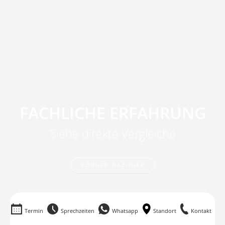
FACHLICHE ERFAHRUNG
Siehe direkte Vergleiche
VORHER-NACHHER
Termin
Sprechzeiten
Whatsapp
Standort
Kontakt